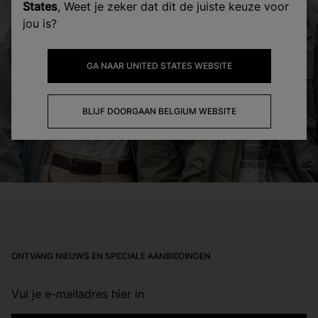
States
, Weet je zeker dat dit de juiste keuze voor
jou is?
GA NAAR UNITED STATES WEBSITE
BLIJF DOORGAAN BELGIUM WEBSITE
Footer
ONTVANG NIEUWS EN SPECIALE AANBIEDINGEN
Vul je e-mailadres hier in