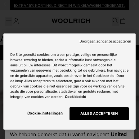
Zoekopdracht
Ga naar de hoofdinhoud
Ga naar de footer
EXTRA 15% KORTING. DIRECT IN WINKELWAGEN TOEGEPAST.
Zoekopdracht
Algemene fout
Doorgaan zonder te accepteren
TERUG NAAR HOME PAGE
De Site gebruikt cookies om u een prettige, veilige en persoonlijke
browse-ervaring te bieden, zodat u informatie kunt ontvangen die
aansluit bij uw interesses. Dit wordt mogelijk gemaakt door het
verzamelen van gegevens met betrekking tot de gebruikers, hun navigatie
en de gebruikte apparaten, zoals beschreven in het Cookiebeleid. Door
de knop Alles accepteren te selecteren, gaat u ook akkoord met het
gebruik van cookies die niet essentieel zijn voor de werking van de Site,
zoals die voor personalisatie, statistieken en gerichte reclame, met
inbegrip van cookies van derden.
Cookiebeleid
Cookie-instellingen
ALLES ACCEPTEREN
Selecteer een land
We hebben gemerkt dat u vanaf navigeert
United