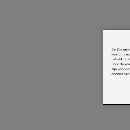
De Site gebr
kunt ontvan
betrekking t
Door de knop
zijn voor de
cookies van