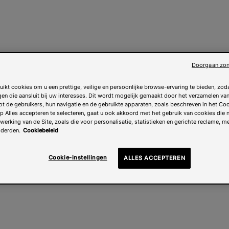
Doorgaan zon
uikt cookies om u een prettige, veilige en persoonlijke browse-ervaring te bieden, zoda
gen die aansluit bij uw interesses. Dit wordt mogelijk gemaakt door het verzamelen v
ot de gebruikers, hun navigatie en de gebruikte apparaten, zoals beschreven in het Coo
 Alles accepteren te selecteren, gaat u ook akkoord met het gebruik van cookies die n
 werking van de Site, zoals die voor personalisatie, statistieken en gerichte reclame, m
 derden.
Cookiebeleid
Cookie-instellingen
ALLES ACCEPTEREN