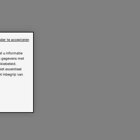
der te accepteren
t u informatie
an gegevens met
kiebeleid.
iet essentieel
et inbegrip van