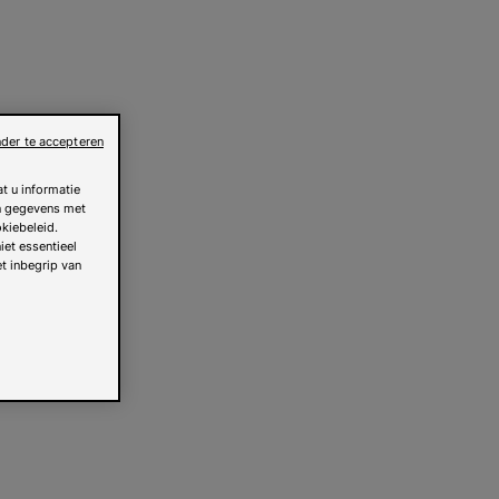
der te accepteren
t u informatie
an gegevens met
kiebeleid.
iet essentieel
et inbegrip van