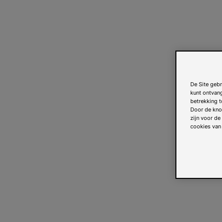
De Site gebr
kunt ontvan
betrekking t
Door de knop
zijn voor de
cookies van