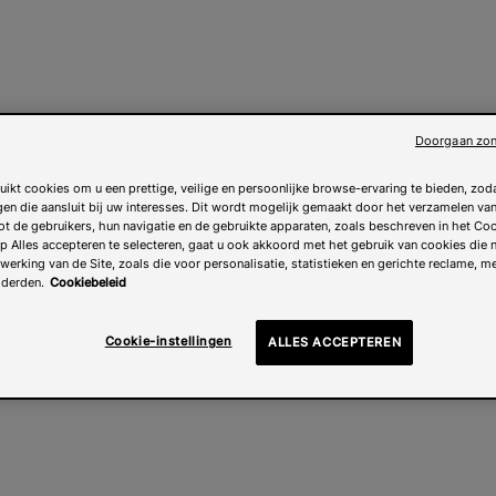
Doorgaan zon
uikt cookies om u een prettige, veilige en persoonlijke browse-ervaring te bieden, zoda
gen die aansluit bij uw interesses. Dit wordt mogelijk gemaakt door het verzamelen v
ot de gebruikers, hun navigatie en de gebruikte apparaten, zoals beschreven in het Coo
 Alles accepteren te selecteren, gaat u ook akkoord met het gebruik van cookies die n
 werking van de Site, zoals die voor personalisatie, statistieken en gerichte reclame, m
 derden.
Cookiebeleid
Cookie-instellingen
ALLES ACCEPTEREN