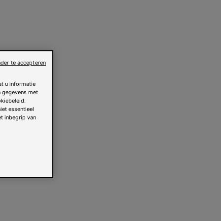
der te accepteren
t u informatie
an gegevens met
kiebeleid.
iet essentieel
et inbegrip van