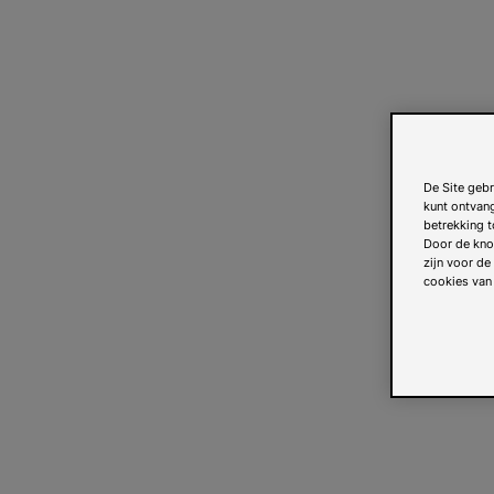
De Site gebr
kunt ontvan
betrekking t
Door de knop
zijn voor de
cookies van