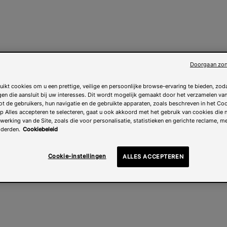
Doorgaan zon
uikt cookies om u een prettige, veilige en persoonlijke browse-ervaring te bieden, zoda
gen die aansluit bij uw interesses. Dit wordt mogelijk gemaakt door het verzamelen v
ot de gebruikers, hun navigatie en de gebruikte apparaten, zoals beschreven in het Coo
 Alles accepteren te selecteren, gaat u ook akkoord met het gebruik van cookies die n
 werking van de Site, zoals die voor personalisatie, statistieken en gerichte reclame, m
 derden.
Cookiebeleid
Cookie-instellingen
ALLES ACCEPTEREN