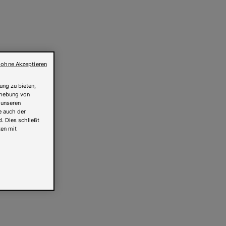
 ohne Akzeptieren
ung zu bieten,
Erhebung von
 unseren
e auch der
. Dies schließt
ten mit