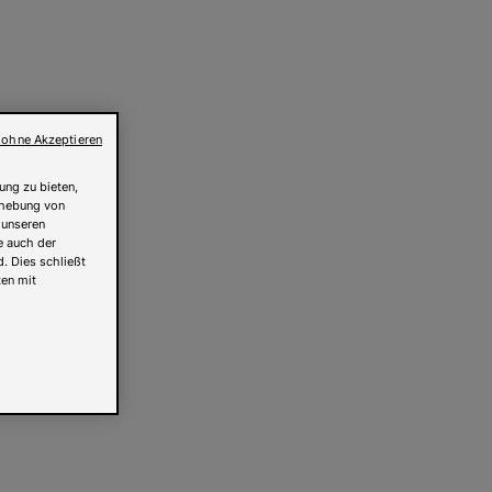
 ohne Akzeptieren
ung zu bieten,
Erhebung von
 unseren
e auch der
. Dies schließt
ten mit