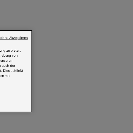
 ohne Akzeptieren
ung zu bieten,
Erhebung von
 unseren
e auch der
. Dies schließt
ten mit