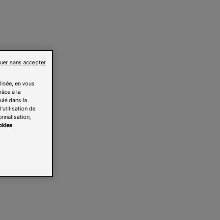
uer sans accepter
lisée, en vous
râce à la
pulé dans la
'utilisation de
onnalisation,
okies