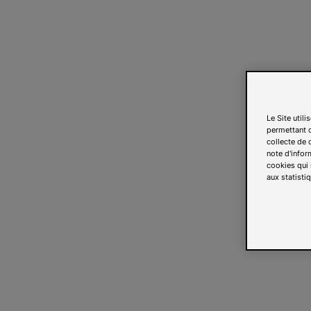
Le Site util
permettant d
collecte de d
note d'infor
cookies qui 
aux statistiq