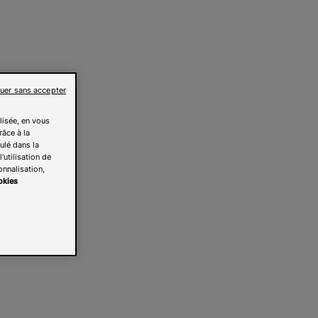
uer sans accepter
lisée, en vous
râce à la
pulé dans la
'utilisation de
onnalisation,
okies