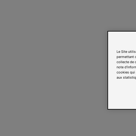
Le Site util
permettant d
collecte de d
note d'infor
cookies qui 
aux statistiq