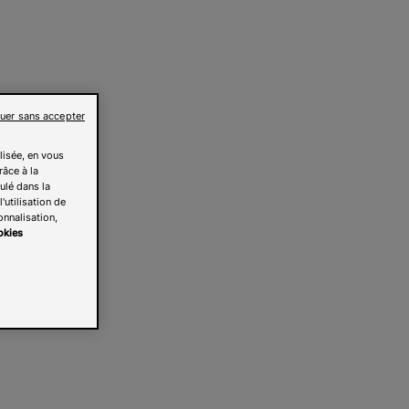
uer sans accepter
lisée, en vous
râce à la
pulé dans la
'utilisation de
onnalisation,
okies