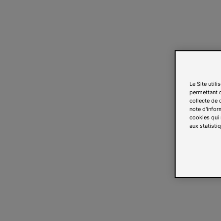
Le Site util
permettant d
collecte de d
note d'infor
cookies qui 
aux statistiq