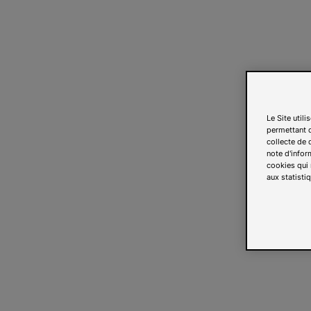
Le Site util
permettant d
collecte de d
note d'infor
cookies qui 
aux statistiq