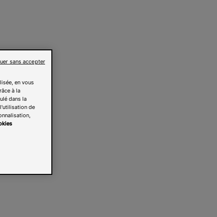
uer sans accepter
lisée, en vous
râce à la
pulé dans la
'utilisation de
onnalisation,
okies