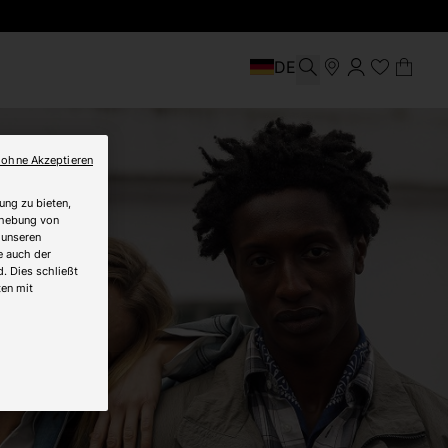
DE
 ohne Akzeptieren
ung zu bieten,
Erhebung von
 unseren
e auch der
. Dies schließt
ten mit