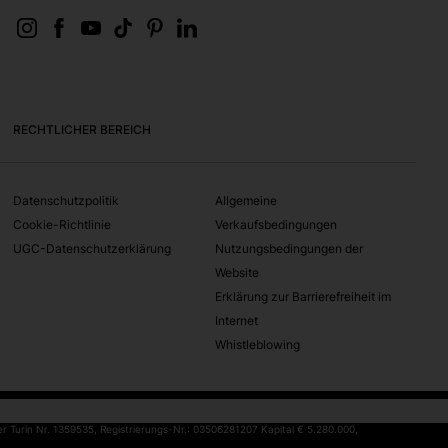
RECHTLICHER BEREICH
Datenschutzpolitik
Allgemeine
Cookie-Richtlinie
Verkaufsbedingungen
UGC-Datenschutzerklärung
Nutzungsbedingungen der
Website
Erklärung zur Barrierefreiheit im
Internet
Whistleblowing
ALOGFELD ZUR SPRACHAUSWAHL ZU ÖFFNEN
ter Turin Nr. 1359535, Registrierungs-Nr.: 03506281207 Kapital € 5.280.000,