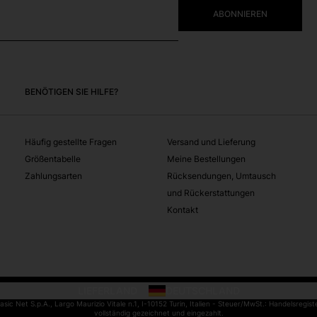
ABONNIEREN
BENÖTIGEN SIE HILFE?
Häufig gestellte Fragen
Versand und Lieferung
Größentabelle
Meine Bestellungen
Zahlungsarten
Rücksendungen, Umtausch
und Rückerstattungen
Kontakt
LIEFERLAND
DEUTSCHLAND
KLICKEN SIE HIER, UM DAS DI
c Net S.p.A., Largo Maurizio Vitale n.1, I-10152 Turin, Italien - Steuer/MwSt.: Handelsregis
vollständig gezeichnet und eingezahlt.