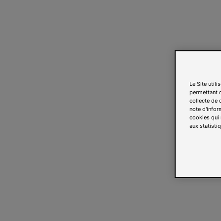
Le Site util
permettant d
collecte de d
note d'infor
cookies qui 
aux statistiq