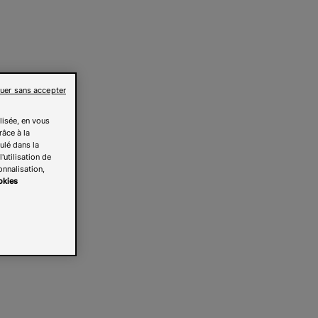
uer sans accepter
lisée, en vous
râce à la
pulé dans la
'utilisation de
onnalisation,
okies