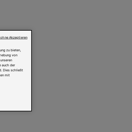
 ohne Akzeptieren
ung zu bieten,
Erhebung von
 unseren
e auch der
. Dies schließt
ten mit