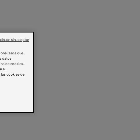
tinuar sin aceptar
rsonalizada que
de datos
tica de cookies.
a el
s las cookies de