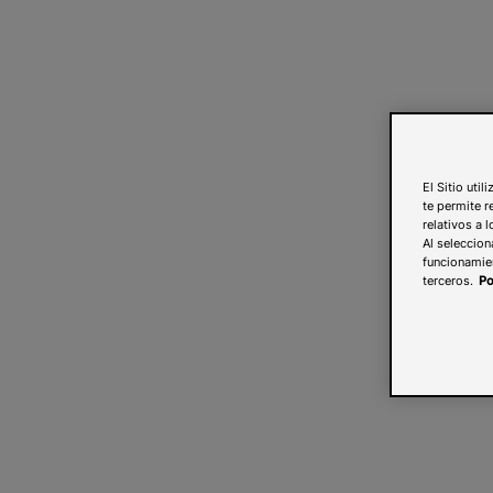
El Sitio uti
te permite r
relativos a 
Al seleccion
funcionamien
terceros.
Po