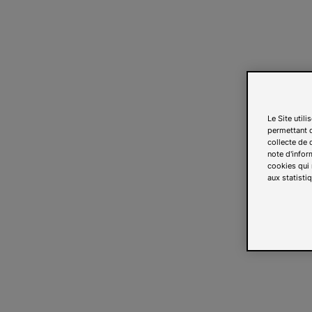
Le Site util
permettant d
collecte de d
note d'infor
cookies qui 
aux statistiq