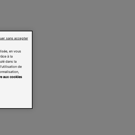
uer sans accepter
lisée, en vous
râce à la
pulé dans la
'utilisation de
onnalisation,
ive aux cookies