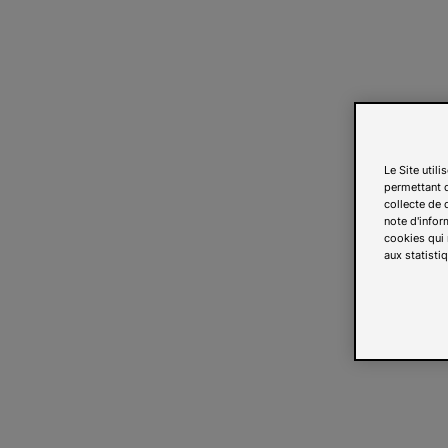
Le Site util
permettant d
collecte de d
note d'infor
cookies qui 
aux statistiq