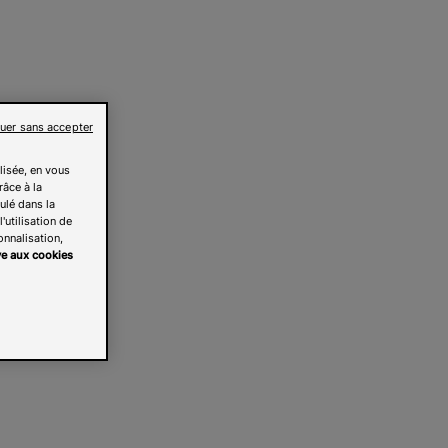
uer sans accepter
lisée, en vous
râce à la
pulé dans la
'utilisation de
onnalisation,
ive aux cookies