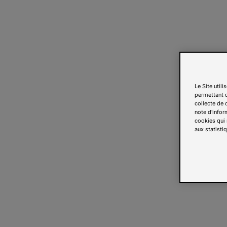
Le Site util
permettant d
collecte de d
note d'infor
cookies qui 
aux statistiq