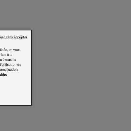
uer sans accepter
lisée, en vous
râce à la
pulé dans la
'utilisation de
onnalisation,
okies