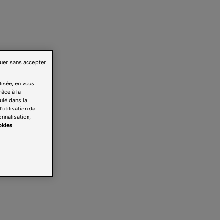
uer sans accepter
lisée, en vous
râce à la
pulé dans la
'utilisation de
onnalisation,
okies