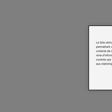
Le Site util
permettant d
collecte de d
note d'infor
cookies qui 
aux statistiq