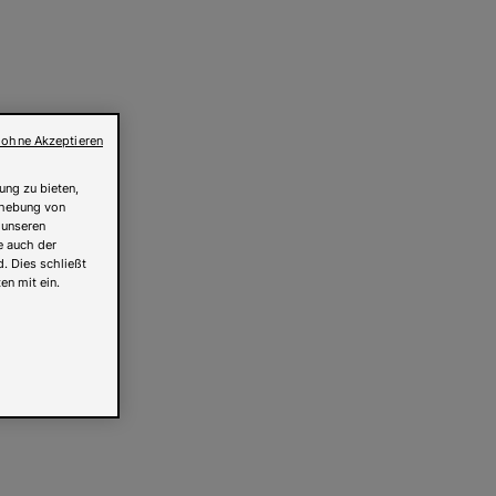
 ohne Akzeptieren
ung zu bieten,
Erhebung von
 unseren
e auch der
. Dies schließt
en mit ein.