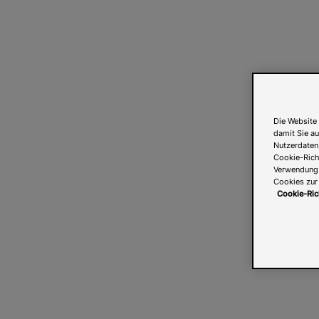
Die Website 
damit Sie au
Nutzerdaten
Cookie-Richt
Verwendung v
Cookies zur 
Cookie-Ric