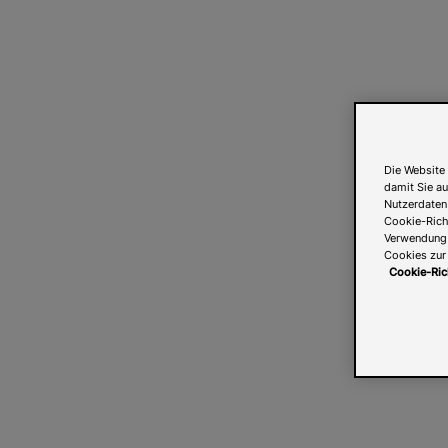
Die Website 
damit Sie au
Nutzerdaten
Cookie-Richt
Verwendung v
Cookies zur 
Cookie-Ric