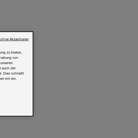
 ohne Akzeptieren
ung zu bieten,
Erhebung von
 unseren
e auch der
. Dies schließt
en mit ein.