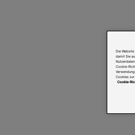
Die Website 
damit Sie au
Nutzerdaten
Cookie-Richt
Verwendung v
Cookies zur 
Cookie-Ric