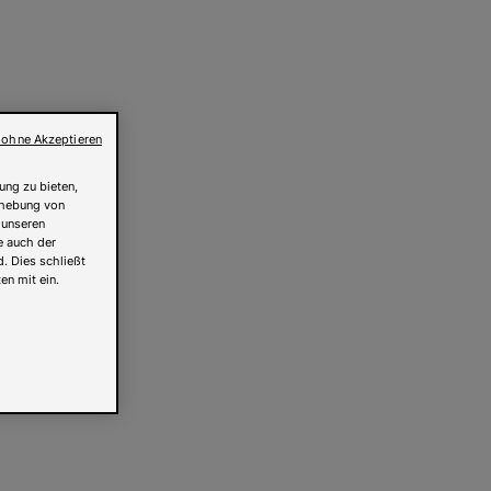
 ohne Akzeptieren
ung zu bieten,
Erhebung von
 unseren
e auch der
. Dies schließt
en mit ein.