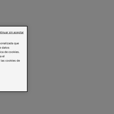
tinuar sin aceptar
rsonalizada que
de datos
tica de cookies.
a el
s las cookies de