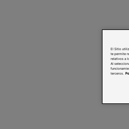
El Sitio uti
te permite r
relativos a 
Al seleccion
funcionamien
terceros.
Po